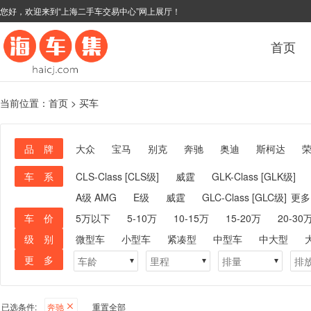
您好，欢迎来到“上海二手车交易中心”网上展厅！
首页
当前位置：
首页
>
买车
品 牌
大众
宝马
别克
奔驰
奥迪
斯柯达
车 系
CLS-Class [CLS级]
威霆
GLK-Class [GLK级]
A级 AMG
E级
威霆
GLC-Class [GLC级]
更多
车 价
5万以下
5-10万
10-15万
15-20万
20-30
级 别
微型车
小型车
紧凑型
中型车
中大型
更 多
已选条件:
奔驰
重置全部