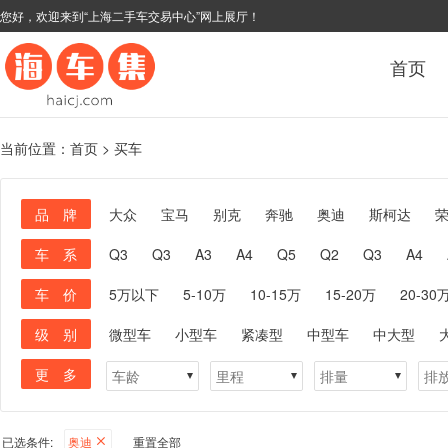
您好，欢迎来到“上海二手车交易中心”网上展厅！
首页
当前位置：
首页
>
买车
品 牌
大众
宝马
别克
奔驰
奥迪
斯柯达
车 系
Q3
Q3
A3
A4
Q5
Q2
Q3
A4
车 价
5万以下
5-10万
10-15万
15-20万
20-30
级 别
微型车
小型车
紧凑型
中型车
中大型
更 多
已选条件:
奥迪
重置全部