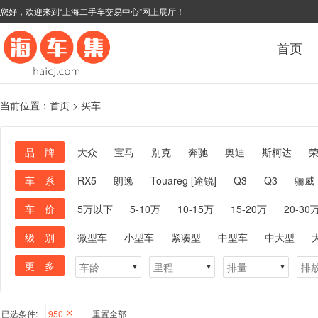
您好，欢迎来到“上海二手车交易中心”网上展厅！
首页
当前位置：
首页
>
买车
品 牌
大众
宝马
别克
奔驰
奥迪
斯柯达
车 系
RX5
朗逸
Touareg [途锐]
Q3
Q3
骊威
车 价
5万以下
5-10万
10-15万
15-20万
20-30
级 别
微型车
小型车
紧凑型
中型车
中大型
更 多
已选条件:
950
重置全部