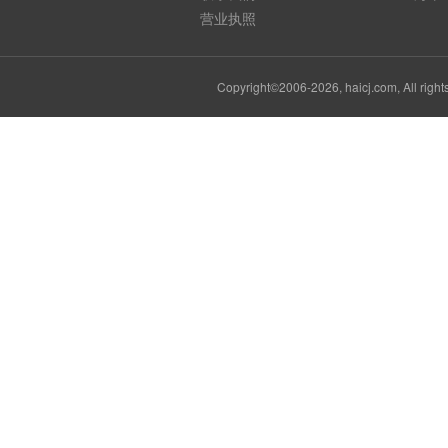
营业执照
Copyright©2006-2026, haicj.com, Al