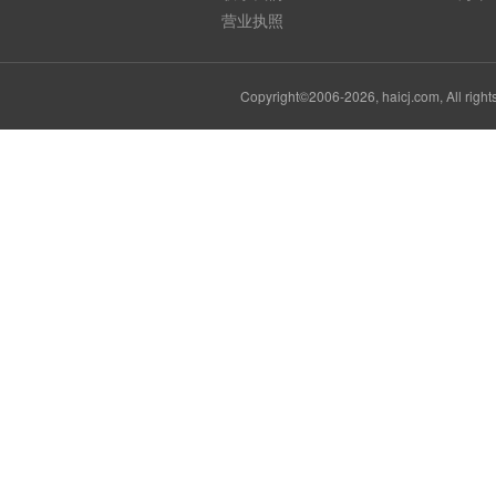
营业执照
Copyright©2006-2026, haicj.com, Al