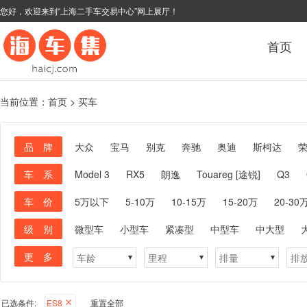
您好，欢迎来到“上海二手车交易中心”网上展厅！
首页
当前位置：
首页
>
买车
品 牌
大众
宝马
别克
奔驰
奥迪
斯柯达
车 系
Model 3
RX5
朗逸
Touareg [途锐]
Q3
车 价
5万以下
5-10万
10-15万
15-20万
20-30
级 别
微型车
小型车
紧凑型
中型车
中大型
更 多
已选条件:
ES8
重置全部