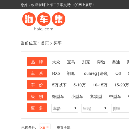
您好，欢迎来到“上海二手车交易中心”网上展厅！
当前位置：
首页
>
买车
品 牌
大众
宝马
别克
奔驰
奥迪
车 系
RX5
朗逸
Touareg [途锐]
Q3
车 价
5万以下
5-10万
10-15万
15-20万
级 别
微型车
小型车
紧凑型
中型车
更 多
已选条件:
XE
重置全部