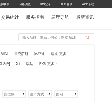
发票申领
问卷调查
IBS登录
商户登录
APP下载
交易统计
服务指南
展厅导航
最新资讯
MINI
雷克萨斯
比亚迪
路虎
更多
[CLS级]
X1
骐达
EX5
更多