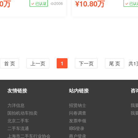
80万
¥10.80万
已认证
2006
已认
首 页
上一页
1
下一页
尾 页
共1
友情链接
站内链接
咨
力洋信息
招贤纳士
我
国拍机动车拍卖
问卷调查
我
北京二手车
发票申领
二手车流通
IBS登录
上海市二手车行业协会
商户登录