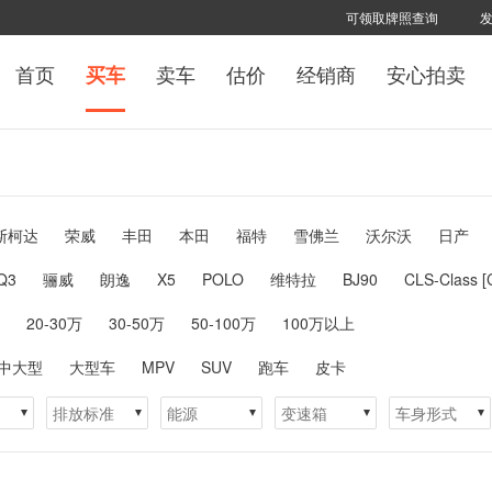
可领取牌照查询
首页
卖车
估价
经销商
安心拍卖
买车
斯柯达
荣威
丰田
本田
福特
雪佛兰
沃尔沃
日产
Q3
骊威
朗逸
X5
POLO
维特拉
BJ90
CLS-Class 
20-30万
30-50万
50-100万
100万以上
中大型
大型车
MPV
SUV
跑车
皮卡