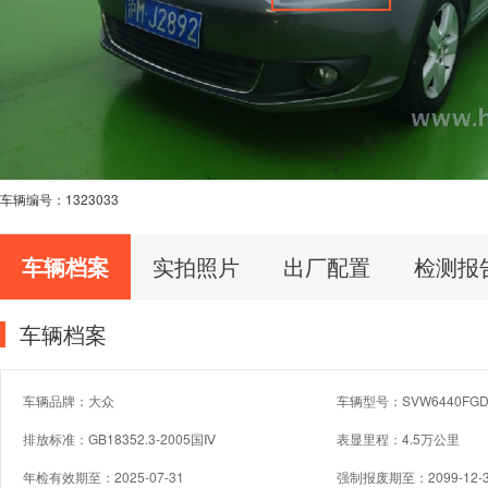
车辆编号：
1323033
车辆档案
实拍照片
出厂配置
检测报
车辆档案
车辆品牌：大众
车辆型号：SVW6440FG
排放标准：GB18352.3-2005国Ⅳ
表显里程：4.5万公里
年检有效期至：2025-07-31
强制报废期至：2099-12-