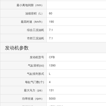
最小离地间隙（mm）
油箱容积（L）
60
最高时速（km/h）
190
综合工况油耗
7.1
市郊工况油耗
7.1
发动机参数
发动机型号
CFB
气缸容积(cc)
1390
气缸排列形式
L
每缸气门数(个)
4
最大马力（ps）
131
功率转速（rpm）
5000