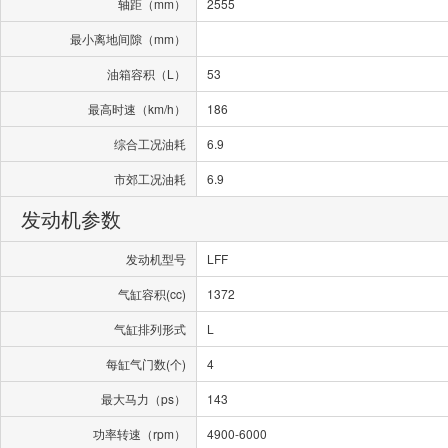
轴距（mm）
2555
最小离地间隙（mm）
油箱容积（L）
53
最高时速（km/h）
186
综合工况油耗
6.9
市郊工况油耗
6.9
发动机参数
发动机型号
LFF
气缸容积(cc)
1372
气缸排列形式
L
每缸气门数(个)
4
最大马力（ps）
143
功率转速（rpm）
4900-6000