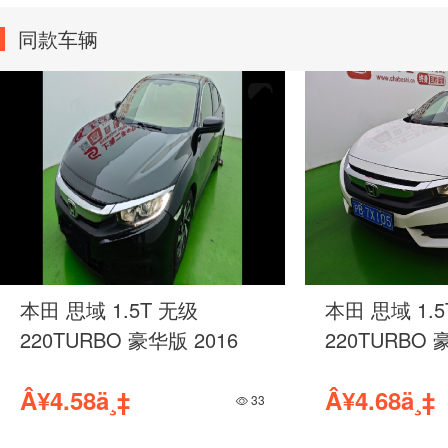
同款车辆
别克 GL8 2.0T 手自一体
别克 E5 智
652T 豪华型 2022
2023
Â¥12.98ä¸‡
Â¥10.99ä¸‡
34