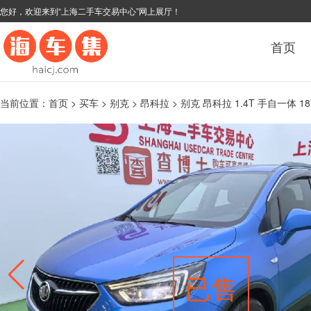
您好，欢迎来到“上海二手车交易中心”网上展厅！
首页
当前位置：
首页
>
买车
>
别克
>
昂科拉
> 别克 昂科拉 1.4T 手自一体 1
已售