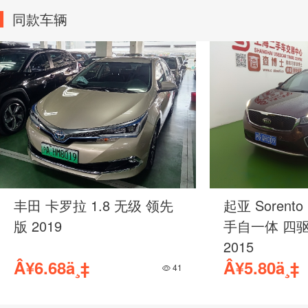
同款车辆
丰田 卡罗拉 1.8 无级 领先
起亚 Sorento
版 2019
手自一体 四
2015
Â¥6.68ä¸‡
Â¥5.80ä¸‡
41