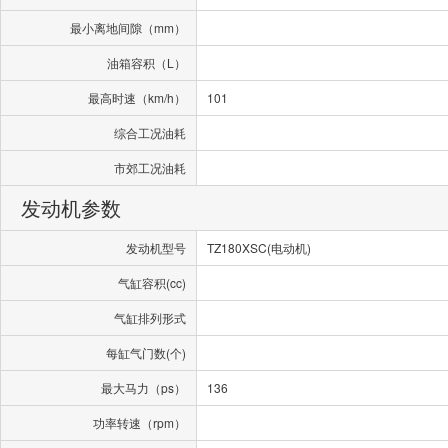
最小离地间隙（mm）
油箱容积（L）
最高时速（km/h）
101
综合工况油耗
市郊工况油耗
发动机参数
发动机型号
TZ180XSC(电动机)
气缸容积(cc)
气缸排列形式
每缸气门数(个)
最大马力（ps）
136
功率转速（rpm）