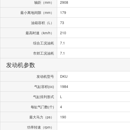
轴距（mm）
2908
最小离地间隙（mm）
179
油箱容积（L）
73
最高时速（km/h）
210
综合工况油耗
7.1
市郊工况油耗
7.1
发动机参数
发动机型号
DKU
气缸容积(cc)
1984
气缸排列形式
L
每缸气门数(个)
4
最大马力（ps）
190
功率转速（rpm）