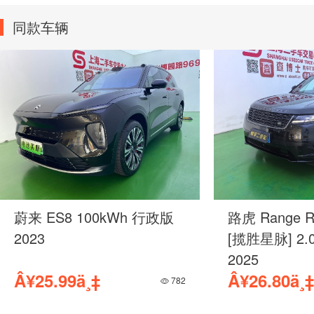
同款车辆
蔚来 ES8 100kWh 行政版
路虎 Range Ro
2023
[揽胜星脉] 2.
2025
Â¥25.99ä¸‡
Â¥26.80ä¸‡
782