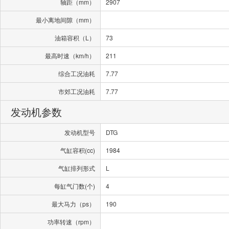
轴距（mm）
2907
最小离地间隙（mm）
油箱容积（L）
73
最高时速（km/h）
211
综合工况油耗
7.77
市郊工况油耗
7.77
发动机参数
发动机型号
DTG
气缸容积(cc)
1984
气缸排列形式
L
每缸气门数(个)
4
最大马力（ps）
190
功率转速（rpm）