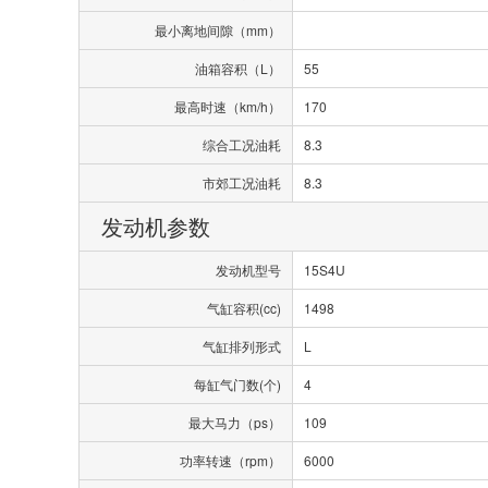
最小离地间隙（mm）
油箱容积（L）
55
最高时速（km/h）
170
综合工况油耗
8.3
市郊工况油耗
8.3
发动机参数
发动机型号
15S4U
气缸容积(cc)
1498
气缸排列形式
L
每缸气门数(个)
4
最大马力（ps）
109
功率转速（rpm）
6000