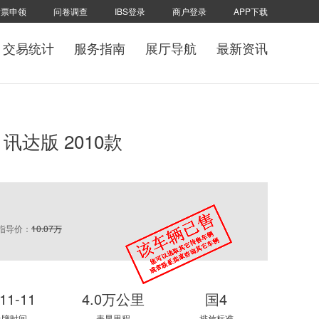
发票申领
问卷调查
IBS登录
商户登录
APP下载
交易统计
服务指南
展厅导航
最新资讯
动 讯达版 2010款
指导价：
10.07万
11-11
4.0万公里
国4
上牌时间
表显里程
排放标准