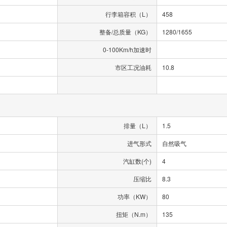
行李箱容积（L）
458
整备/总质量（KG）
1280/1655
0-100Km/h加速时
市区工况油耗
10.8
排量（L）
1.5
进气形式
自然吸气
汽缸数(个)
4
压缩比
8.3
功率（KW）
80
扭矩（N.m）
135