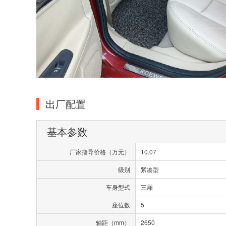
出厂配置
基本参数
厂家指导价格（万元）
10.07
级别
紧凑型
车身型式
三厢
座位数
5
轴距（mm）
2650