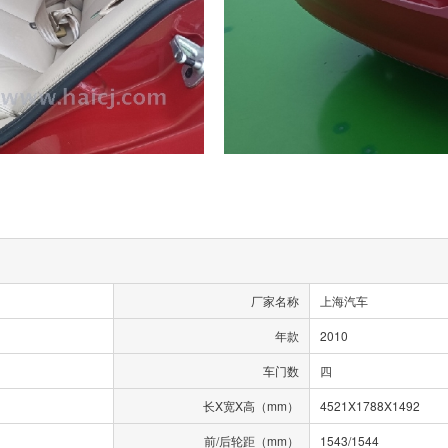
厂家名称
上海汽车
年款
2010
车门数
四
长X宽X高（mm）
4521X1788X1492
前/后轮距（mm）
1543/1544