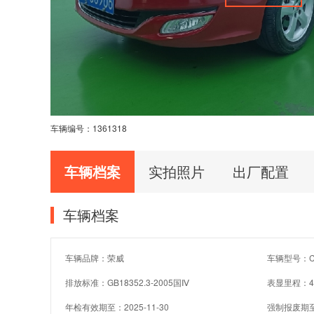
车辆编号：
1361318
车辆档案
实拍照片
出厂配置
车辆档案
车辆品牌：荣威
车辆型号：CS
排放标准：GB18352.3-2005国Ⅳ
表显里程：4
年检有效期至：2025-11-30
强制报废期至：