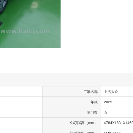
厂家名称
上汽大众
年款
2025
车门数
五
长X宽X高（mm）
4784X1831X146
前/后轮距（mm）
1585/1560