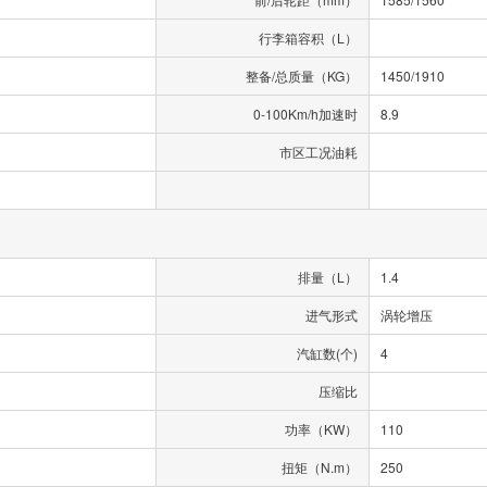
行李箱容积（L）
整备/总质量（KG）
1450/1910
0-100Km/h加速时
8.9
市区工况油耗
排量（L）
1.4
进气形式
涡轮增压
汽缸数(个)
4
压缩比
功率（KW）
110
扭矩（N.m）
250