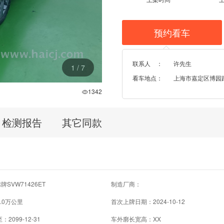
预约看车
联系人 ：
许先生
1
/
7
看车地点：
上海市嘉定区博园路96
1342
检测报告
其它同款
SVW71426ET
制造厂商：
.0万公里
首次上牌日期：2024-10-12
2099-12-31
车外廓长宽高：XX