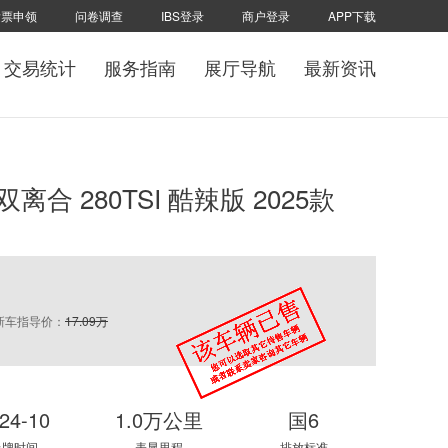
发票申领
问卷调查
IBS登录
商户登录
APP下载
交易统计
服务指南
展厅导航
最新资讯
 双离合 280TSI 酷辣版 2025款
新车指导价：
17.09万
24-10
1.0万公里
国6
上牌时间
表显里程
排放标准