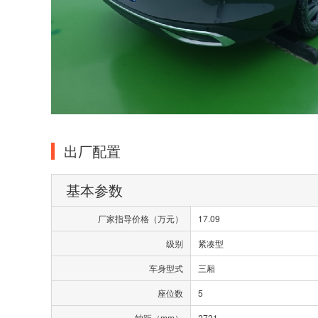
出厂配置
基本参数
厂家指导价格（万元）
17.09
级别
紧凑型
车身型式
三厢
座位数
5
轴距（mm）
2731