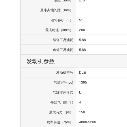
最小离地间隙（mm）
油箱容积（L）
51
最高时速（km/h）
200
综合工况油耗
5.88
市郊工况油耗
5.88
发动机参数
发动机型号
DLE
气缸容积(cc)
1395
气缸排列形式
L
每缸气门数(个)
4
最大马力（ps）
150
功率转速（rpm）
4800-5200