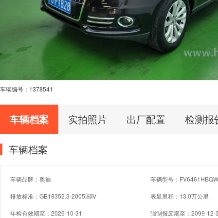
车辆编号：
1378541
车辆档案
实拍照片
出厂配置
检测报
车辆档案
车辆品牌：奥迪
车辆型号：FV6461HBQ
排放标准：GB18352.3-2005国Ⅳ
表显里程：13.0万公里
年检有效期至：2026-10-31
强制报废期至：2099-12-