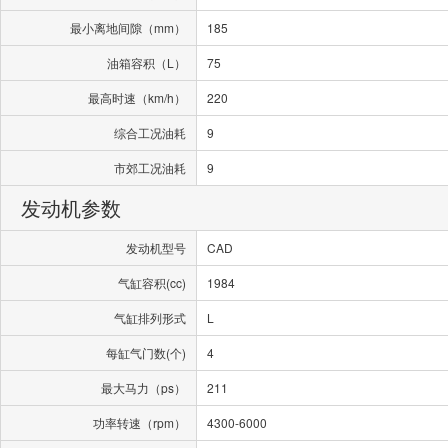
最小离地间隙（mm）
185
油箱容积（L）
75
最高时速（km/h）
220
综合工况油耗
9
市郊工况油耗
9
发动机参数
发动机型号
CAD
气缸容积(cc)
1984
气缸排列形式
L
每缸气门数(个)
4
最大马力（ps）
211
功率转速（rpm）
4300-6000