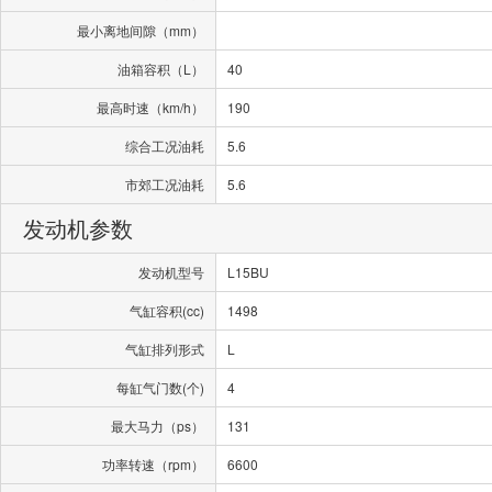
最小离地间隙（mm）
油箱容积（L）
40
最高时速（km/h）
190
综合工况油耗
5.6
市郊工况油耗
5.6
发动机参数
发动机型号
L15BU
气缸容积(cc)
1498
气缸排列形式
L
每缸气门数(个)
4
最大马力（ps）
131
功率转速（rpm）
6600