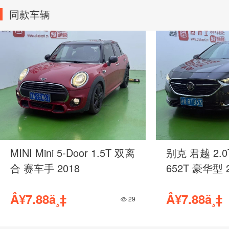
同款车辆
本田 享域 1.0T 无级
本田 皓影 1.
180TURBO 乐享版 2019
240TURBO
2021
Â¥4.88ä¸‡
Â¥11.98ä¸‡
310