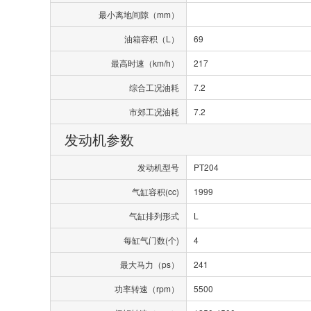
最小离地间隙（mm）
油箱容积（L）
69
最高时速（km/h）
217
综合工况油耗
7.2
市郊工况油耗
7.2
发动机参数
发动机型号
PT204
气缸容积(cc)
1999
气缸排列形式
L
每缸气门数(个)
4
最大马力（ps）
241
功率转速（rpm）
5500