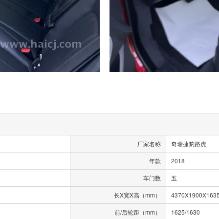
厂家名称
奇瑞捷豹路虎
年款
2018
车门数
五
长X宽X高（mm）
4370X1900X163
前/后轮距（mm）
1625/1630