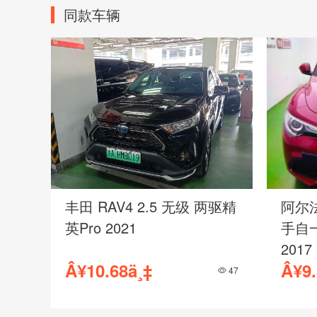
同款车辆
路虎 发现神行 2.0T 手自一
路虎 
体 240PS PURE 2018
体 HS
Â¥7.58ä¸‡
Â¥7.
56
5