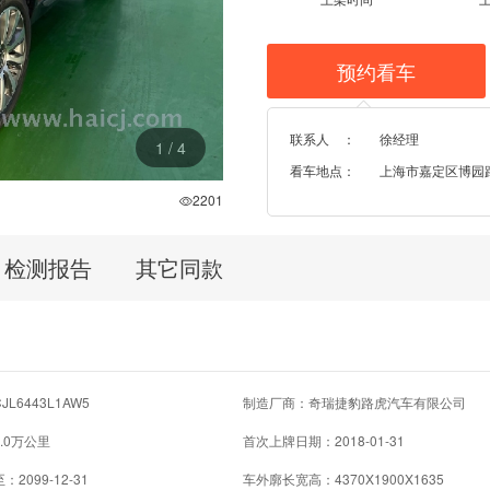
预约看车
联系人 ：
徐经理
1
/
4
看车地点：
上海市嘉定区博园路96
2201
检测报告
其它同款
L6443L1AW5
制造厂商：奇瑞捷豹路虎汽车有限公司
.0万公里
首次上牌日期：2018-01-31
2099-12-31
车外廓长宽高：4370X1900X1635