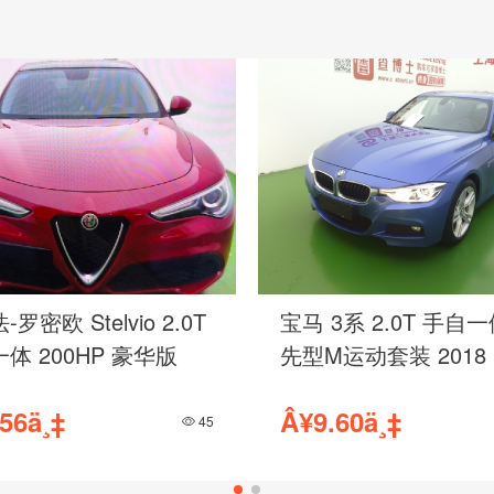
发现神行 2.0T 手自一
路虎 揽胜极光 2.0T 
E 2017
体 240PS SE 智耀版 
98ä¸‡
Â¥9.98ä¸‡
1189