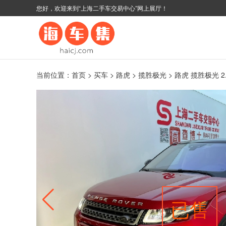
您好，欢迎来到“上海二手车交易中心”网上展厅！
当前位置：
首页
>
买车
>
路虎
>
揽胜极光
> 路虎 揽胜极光 2.
已售