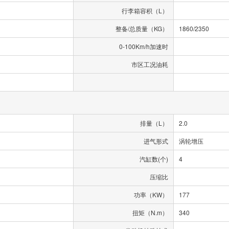
行李箱容积（L）
整备/总质量（KG）
1860/2350
0-100Km/h加速时
市区工况油耗
排量（L）
2.0
进气形式
涡轮增压
汽缸数(个)
4
压缩比
功率（KW）
177
扭矩（N.m）
340