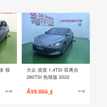
手自一
丰
2018
英
Â¥72.80ä¸‡
Â
2354
4331