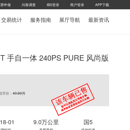
发票申领
问卷调查
IBS登录
商户登录
APP下载
交易统计
服务指南
展厅导航
最新资讯
T 手自一体 240PS PURE 风尚版
指导价：
40.80万
18-01
9.0万公里
国5
上牌时间
表显里程
排放标准