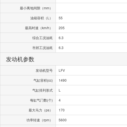
最小离地间隙（mm）
油箱容积（L）
55
最高时速（km/h）
205
综合工况油耗
6.3
市郊工况油耗
6.3
发动机参数
发动机型号
LFV
气缸容积(cc)
1490
气缸排列形式
L
每缸气门数(个)
4
最大马力（ps）
170
功率转速（rpm）
5600