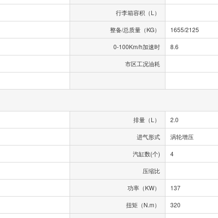
行李箱容积（L）
整备/总质量（KG）
1655/2125
0-100Km/h加速时
8.6
市区工况油耗
排量（L）
2.0
进气形式
涡轮增压
汽缸数(个)
4
压缩比
功率（KW）
137
扭矩（N.m）
320