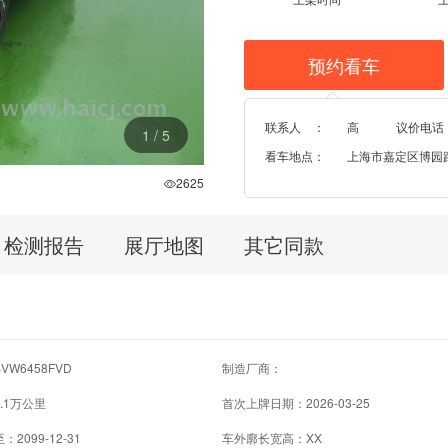
预约看车
联系人 ：
高
议价电话
1
/
5
看车地点：
上海市嘉定区博园路96
2625
检测报告
展厅地图
其它同款
W6458FVD
制造厂商：
.1万公里
首次上牌日期：2026-03-25
2099-12-31
车外廓长宽高：XX