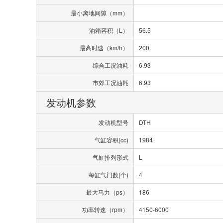
最小离地间隙（mm）
油箱容积（L）
56.5
最高时速（km/h）
200
综合工况油耗
6.93
市郊工况油耗
6.93
发动机参数
发动机型号
DTH
气缸容积(cc)
1984
气缸排列形式
L
每缸气门数(个)
4
最大马力（ps）
186
功率转速（rpm）
4150-6000