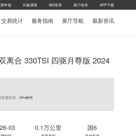
发票申领
问卷调查
IBS登录
商户登录
APP下载
交易统计
服务指南
展厅导航
最新资讯
 双离合 330TSI 四驱月尊版 2024
新车指导价：
21.66万
26-03
0.1万公里
国6
上牌时间
表显里程
排放标准