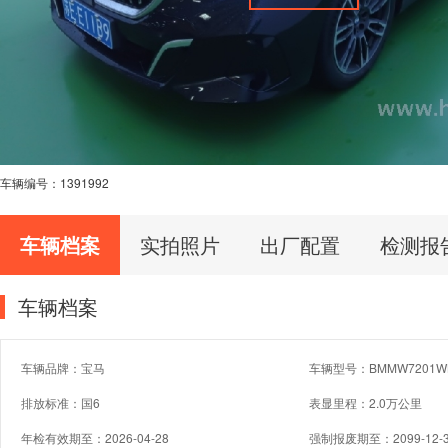
车辆编号：
1391992
车辆档案
实拍照片
出厂配置
检测报
车辆档案
车辆品牌：宝马
车辆型号：BMMW7201W
排放标准：国6
表显里程：2.0万公里
年检有效期至：2026-04-28
强制报废期至：2099-12-