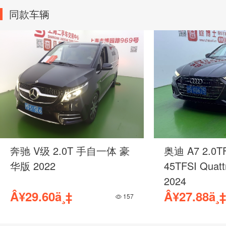
同款车辆
0T 手自一体 豪
奥迪 A7 2.0TFSI 双离合
45TFSI Quattro 奢享型
2024
‡
Â¥27.88ä¸‡
157
446