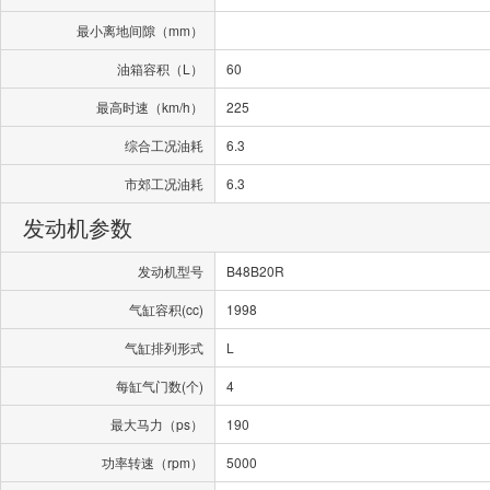
最小离地间隙（mm）
油箱容积（L）
60
最高时速（km/h）
225
综合工况油耗
6.3
市郊工况油耗
6.3
发动机参数
发动机型号
B48B20R
气缸容积(cc)
1998
气缸排列形式
L
每缸气门数(个)
4
最大马力（ps）
190
功率转速（rpm）
5000