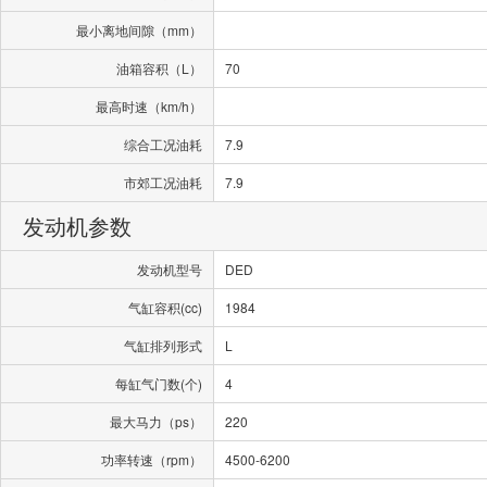
最小离地间隙（mm）
油箱容积（L）
70
最高时速（km/h）
综合工况油耗
7.9
市郊工况油耗
7.9
发动机参数
发动机型号
DED
气缸容积(cc)
1984
气缸排列形式
L
每缸气门数(个)
4
最大马力（ps）
220
功率转速（rpm）
4500-6200