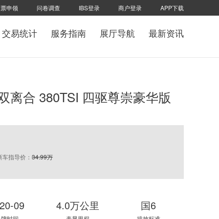
发票申领
问卷调查
IBS登录
商户登录
APP下载
交易统计
服务指南
展厅导航
最新资讯
I 双离合 380TSI 四驱尊崇豪华版
新车指导价：
34.99万
20-09
4.0万公里
国6
上牌时间
表显里程
排放标准