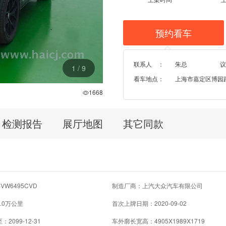
预约看车
联系人 ：
朱总
议
1
/
9
看车地点：
上海市嘉定区博园路96
1668
检测报告
展厅地图
其它同款
W6495CVD
制造厂商：上汽大众汽车有限公司
.0万公里
首次上牌日期：2020-09-02
2099-12-31
车外廓长宽高：4905X1989X1719