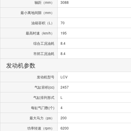
轴距（mm）
3088
最小离地间隙（mm）
油箱容积（L）
70
最高时速（km/h）
195
综合工况油耗
8.4
市郊工况油耗
8.4
发动机参数
发动机型号
LCV
气缸容积(cc)
2457
气缸排列形式
L
每缸气门数(个)
4
最大马力（ps）
200
功率转速（rpm）
6200