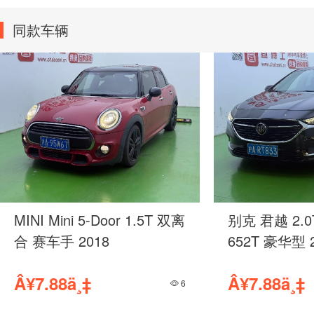
同款车辆
tive Pure 纯净
别克 君越 2.0T 手自一体
652T 豪华型 2021
Â¥7.88ä¸‡
51
5