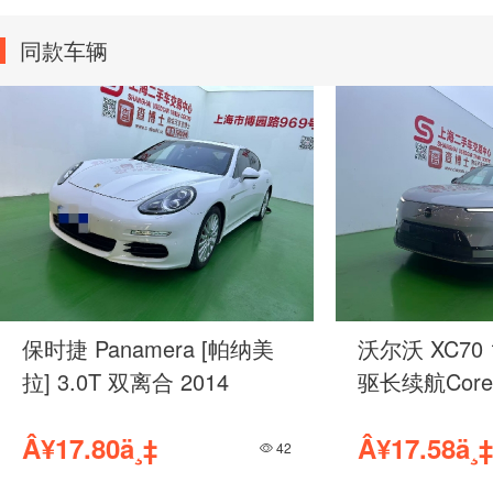
同款车辆
奔驰 GLA级 1.6T 双离合 动
奔驰 C级 1.
感型 2018
动版 2023
Â¥6.98ä¸‡
Â¥17.58ä¸‡
282