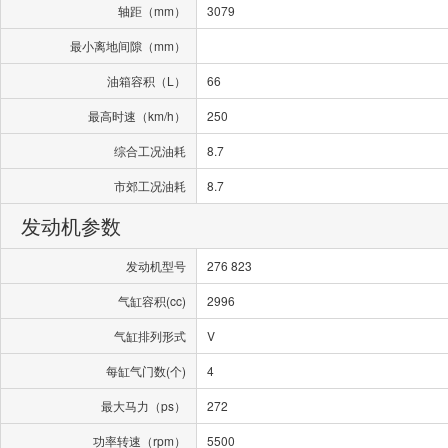
轴距（mm）
3079
最小离地间隙（mm）
油箱容积（L）
66
最高时速（km/h）
250
综合工况油耗
8.7
市郊工况油耗
8.7
发动机参数
发动机型号
276 823
气缸容积(cc)
2996
气缸排列形式
V
每缸气门数(个)
4
最大马力（ps）
272
功率转速（rpm）
5500