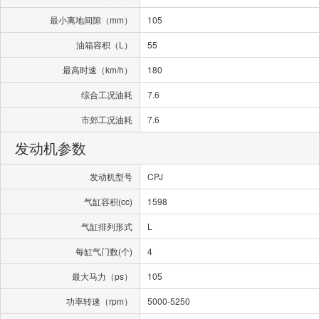
最小离地间隙（mm）
105
油箱容积（L）
55
最高时速（km/h）
180
综合工况油耗
7.6
市郊工况油耗
7.6
发动机参数
发动机型号
CPJ
气缸容积(cc)
1598
气缸排列形式
L
每缸气门数(个)
4
最大马力（ps）
105
功率转速（rpm）
5000-5250