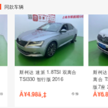
同款车辆
斯柯达 速派 1.8TSI 双离合
斯柯达 柯迪亚克
TSI330 智行版 2016
离合 TSI33
版7座 2018
Â¥4.98ä¸‡
Â¥6.88ä¸‡
59