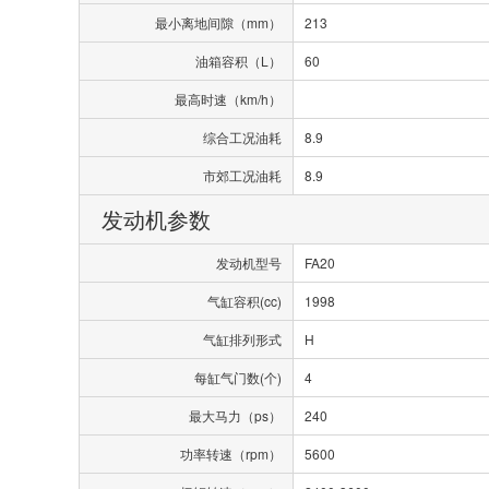
最小离地间隙（mm）
213
油箱容积（L）
60
最高时速（km/h）
综合工况油耗
8.9
市郊工况油耗
8.9
发动机参数
发动机型号
FA20
气缸容积(cc)
1998
气缸排列形式
H
每缸气门数(个)
4
最大马力（ps）
240
功率转速（rpm）
5600