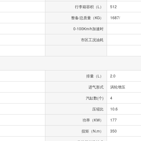
行李箱容积（L）
512
整备/总质量（KG）
1687/
0-100Km/h加速时
市区工况油耗
排量（L）
2.0
进气形式
涡轮增压
汽缸数(个)
4
压缩比
10.6
功率（KW）
177
扭矩（N.m）
350