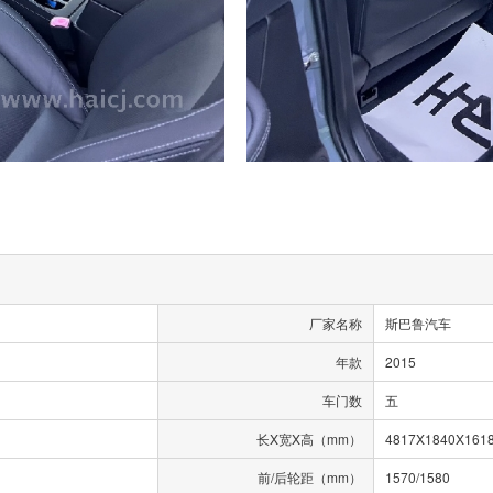
厂家名称
斯巴鲁汽车
年款
2015
车门数
五
长X宽X高（mm）
4817X1840X161
前/后轮距（mm）
1570/1580