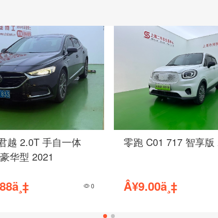
君越 2.0T 手自一体
零跑 C01 717 智享版 
 豪华型 2021
88ä¸‡
Â¥9.00ä¸‡
0