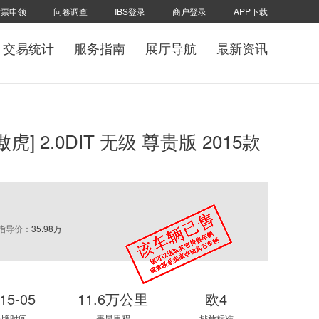
发票申领
问卷调查
IBS登录
商户登录
APP下载
交易统计
服务指南
展厅导航
最新资讯
[傲虎] 2.0DIT 无级 尊贵版 2015款
指导价：
35.98万
15-05
11.6万公里
欧4
上牌时间
表显里程
排放标准