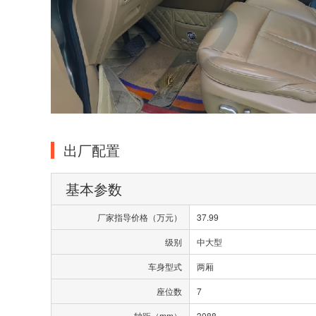
出厂配置
基本参数
厂家指导价格（万元）
37.99
级别
中大型
车身型式
两厢
座位数
7
轴距（mm）
3088