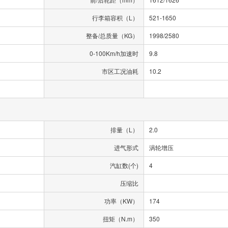
行李箱容积（L）
521-1650
整备/总质量（KG）
1998/2580
0-100Km/h加速时
9.8
市区工况油耗
10.2
排量（L）
2.0
进气形式
涡轮增压
汽缸数(个)
4
压缩比
功率（KW）
174
扭矩（N.m）
350