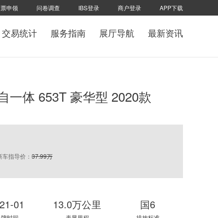
发票申领
问卷调查
IBS登录
商户登录
APP下载
交易统计
服务指南
展厅导航
最新资讯
手自一体 653T 豪华型 2020款
新车指导价：
37.99万
21-01
13.0万公里
国6
上牌时间
表显里程
排放标准