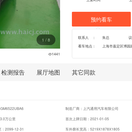
预约看车
联系人 ：
朱总
议
1
/
8
看车地点：
上海市嘉定区博园路96
1441
检测报告
展厅地图
其它同款
M6522UBA6
制造厂商：上汽通用汽车有限公司
3.0万公里
首次上牌日期：2021-01-05
2099-12-31
车外廓长宽高：5219X1878X1805