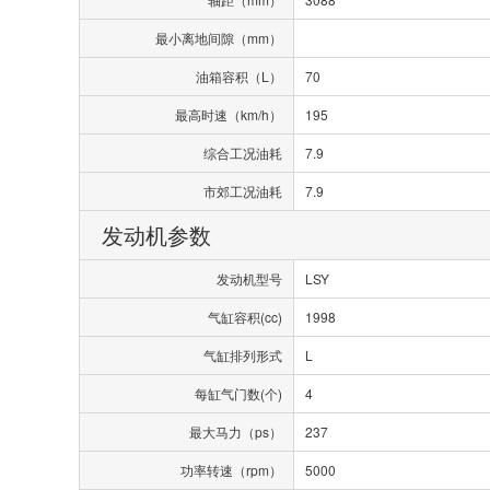
最小离地间隙（mm）
油箱容积（L）
70
最高时速（km/h）
195
综合工况油耗
7.9
市郊工况油耗
7.9
发动机参数
发动机型号
LSY
气缸容积(cc)
1998
气缸排列形式
L
每缸气门数(个)
4
最大马力（ps）
237
功率转速（rpm）
5000