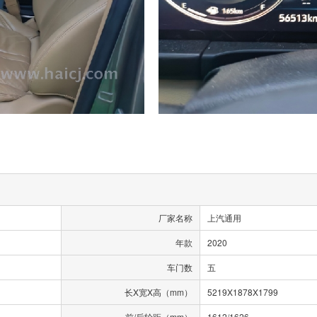
厂家名称
上汽通用
年款
2020
车门数
五
长X宽X高（mm）
5219X1878X1799
前/后轮距（mm）
1612/1626