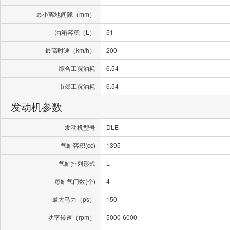
最小离地间隙（mm）
油箱容积（L）
51
最高时速（km/h）
200
综合工况油耗
6.54
市郊工况油耗
6.54
发动机参数
发动机型号
DLE
气缸容积(cc)
1395
气缸排列形式
L
每缸气门数(个)
4
最大马力（ps）
150
功率转速（rpm）
5000-6000