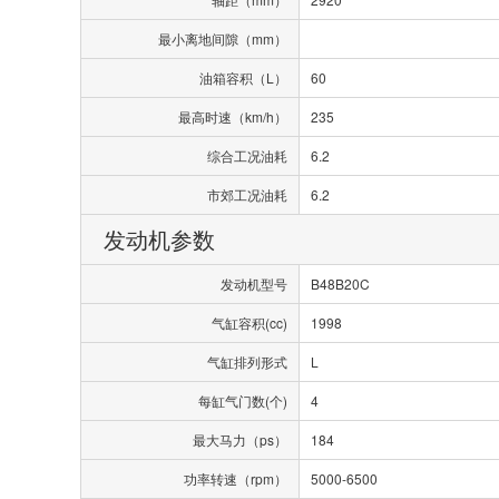
最小离地间隙（mm）
油箱容积（L）
60
最高时速（km/h）
235
综合工况油耗
6.2
市郊工况油耗
6.2
发动机参数
发动机型号
B48B20C
气缸容积(cc)
1998
气缸排列形式
L
每缸气门数(个)
4
最大马力（ps）
184
功率转速（rpm）
5000-6500