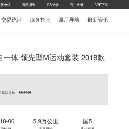
发票申领
问卷调查
IBS登录
商户登录
APP下载
交易统计
服务指南
展厅导航
最新资讯
 手自一体 领先型M运动套装 2018款
新车指导价：
35.39万
18-06
5.9万公里
国5
上牌时间
表显里程
排放标准