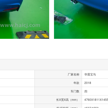
厂家名称
华晨宝马
年款
2018
车门数
四
长X宽X高（mm）
4760X1811X145
前/后轮距（mm）
1537/1550