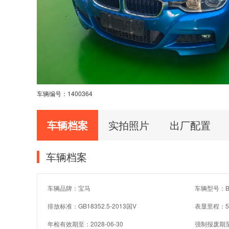
车辆编号：
1400364
车辆档案
实拍照片
出厂配置
车辆档案
车辆品牌：宝马
车辆型号：BM
排放标准：GB18352.5-2013国V
表显里程：5
年检有效期至：2028-06-30
强制报废期至：