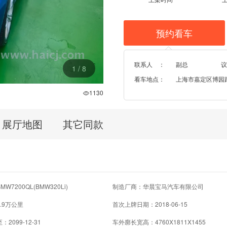
预约看车
联系人 ：
副总
议
1
/
8
看车地点：
上海市嘉定区博园路96
1130
展厅地图
其它同款
W7200QL(BMW320Li)
制造厂商：华晨宝马汽车有限公司
.9万公里
首次上牌日期：2018-06-15
2099-12-31
车外廓长宽高：4760X1811X1455