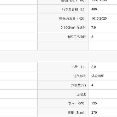
行李箱容积（L）
480
整备/总质量（KG）
1615/2025
0-100Km/h加速时
7.9
市区工况油耗
8
排量（L）
2.0
进气形式
涡轮增压
汽缸数(个)
4
压缩比
功率（KW）
135
扭矩（N.m）
270