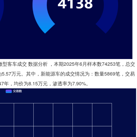
型客车成交 数据分析 ，本期2025年6月样本数74253笔，总交
价为5.57万元。其中，新能源车的成交情况为：数量5869笔，交易
47年，均价为8.15万元，渗透率为7.90%。