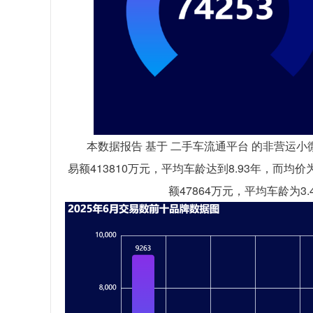
本数据报告 基于 二手车流通平台 的非营运小微
易额413810万元，平均车龄达到8.93年，而均
额47864万元，平均车龄为3.