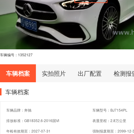
车辆编号：
1352127
车辆档案
实拍照片
出厂配置
检测报
车辆档案
车辆品牌：奔驰
车辆型号：BJ7154PL
排放标准：GB18352.6-2016国Ⅵ
表显里程：2.8万公里
年检有效期至：2027-07-31
强制报废期至：2099-12-