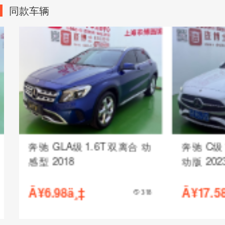
同款车辆
奔驰 GLA级 1.6T 双离合 动
奔驰 C级 1.
感型 2018
动版 2023
Â¥6.98ä¸‡
Â¥17.58ä¸‡
318