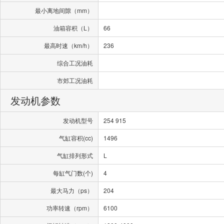
最小离地间隙（mm）
油箱容积（L）
66
最高时速（km/h）
236
综合工况油耗
市郊工况油耗
发动机参数
发动机型号
254 915
气缸容积(cc)
1496
气缸排列形式
L
每缸气门数(个)
4
最大马力（ps）
204
功率转速（rpm）
6100