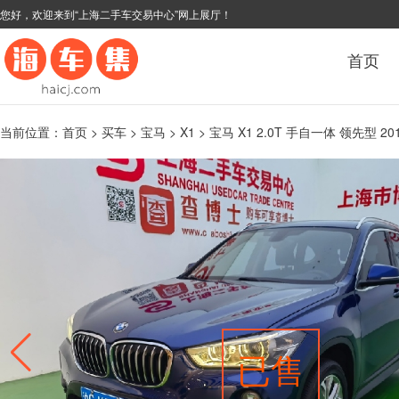
您好，欢迎来到“上海二手车交易中心”网上展厅！
首页
当前位置：
首页
>
买车
>
宝马
>
X1
> 宝马 X1 2.0T 手自一体 领先型 20
已售