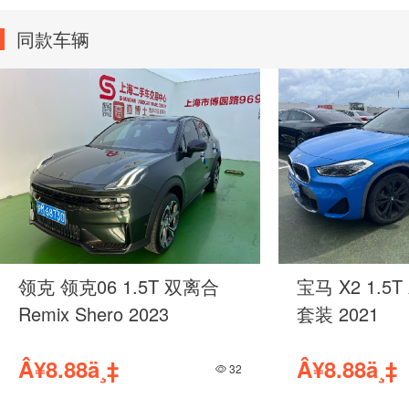
同款车辆
动版
宝马 X1 1.5T 手自一体 时
宝马
尚型 2018
套装
Â¥6.88ä¸‡
Â¥
53
6