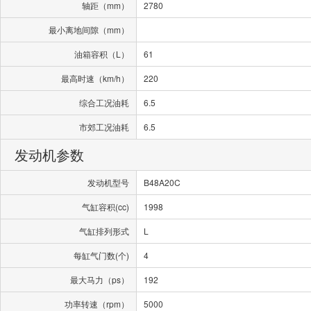
轴距（mm）
2780
最小离地间隙（mm）
油箱容积（L）
61
最高时速（km/h）
220
综合工况油耗
6.5
市郊工况油耗
6.5
发动机参数
发动机型号
B48A20C
气缸容积(cc)
1998
气缸排列形式
L
每缸气门数(个)
4
最大马力（ps）
192
功率转速（rpm）
5000